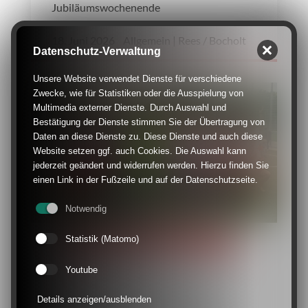
Jubiläumswochenende
18. Juni 2026 Allgemein | Rees / Bocholt
Datenschutz-Verwaltung
Unsere Website verwendet Dienste für verschiedene
Zwecke, wie für Statistiken oder die Ausspielung von
Multimedia externer Dienste. Durch Auswahl und
Bestätigung der Dienste stimmen Sie der Übertragung von
Daten an diese Dienste zu. Diese Dienste und auch diese
Website setzen ggf. auch Cookies. Die Auswahl kann
jederzeit geändert und widerrufen werden. Hierzu finden Sie
einen Link in der Fußzeile und auf der Datenschutzseite.
Notwendig
NIEDERRHEINPOKALSIEGER BEI DER Ü32
Statistik (Matomo)
SG DJK TuSA 06 - DJK Sparta Bilk
Youtube
siegen
Beim Finale in Duisburg siegte der
Details anzeigen/ausblenden