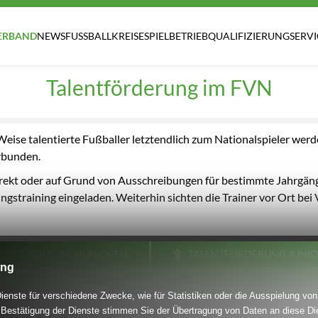
ERBAND
NEWS
FUSSBALLKREISE
SPIELBETRIEB
QUALIFIZIERUNG
SERVI
Talentförderung im FVN
eise talentierte Fußballer letztendlich zum Nationalspieler werd
erbunden.
direkt oder auf Grund von Ausschreibungen für bestimmte Jahrgä
training eingeladen. Weiterhin sichten die Trainer vor Ort bei Ve
ENTFÖRDERUNG JUNIOREN
TALENTFÖRDERUNG JUNI
ung
enste für verschiedene Zwecke, wie für Statistiken oder die Ausspielung von
Bestätigung der Dienste stimmen Sie der Übertragung von Daten an diese Di