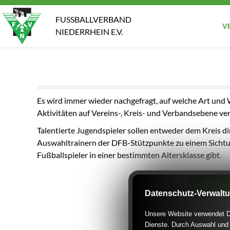
FUSSBALLVERBAND
V
NIEDERRHEIN E.V.
Es wird immer wieder nachgefragt, auf welche Art und W
Aktivitäten auf Vereins-, Kreis- und Verbandsebene v
Talentierte Jugendspieler sollen entweder dem Kreis 
Auswahltrainern der DFB-Stützpunkte zu einem Sichtungs
Fußballspieler in einer bestimmten Altersklasse gibt.
TAL
Datenschutz-Verwalt
Unsere Website verwendet Di
Dienste. Durch Auswahl und 