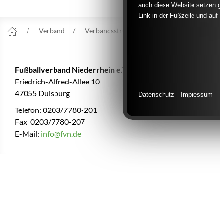
auch diese Website setzen g
Link in der Fußzeile und auf
Verband
Verbandsstruktur
Verbandsjugendaus
Fußballverband Niederrhein e.V.
Friedrich-Alfred-Allee 10
47055 Duisburg
Datenschutz
Impressum
Telefon: 0203/7780-201
Fax: 0203/7780-207
E-Mail:
info@fvn.de