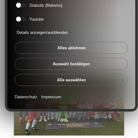
80 Jahre Blau-Weiß Bienen – Acht
Statistik (Matomo)
Jahrzehnte Fußball, Gemeinschaft
Youtube
und Dorfleben
Viele Aktivitäten am
Details anzeigen/ausblenden
Jubiläumswochenende
Alles ablehnen
18. Juni 2026 Allgemein | Rees / Bocholt
Auswahl bestätigen
Alle auswählen
Datenschutz
Impressum