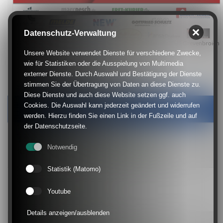
Datenschutz-Verwaltung
Bildquelle: TUS Grevenbroich
Unsere Website verwendet Dienste für verschiedene Zwecke,
wie für Statistiken oder die Ausspielung von Multimedia
externer Dienste. Durch Auswahl und Bestätigung der Dienste
stimmen Sie der Übertragung von Daten an diese Dienste zu.
Diese Dienste und auch diese Website setzen ggf. auch
Cookies. Die Auswahl kann jederzeit geändert und widerrufen
Weitere News dieser Rubrik
werden. Hierzu finden Sie einen Link in der Fußzeile und auf
der Datenschutzseite.
14.04.2025
Notwendig
Kreispokalendspiele Senioren und Ü32
Statistik (Matomo)
11.12.2024
Youtube
Änderung der Spielstätten
Details anzeigen/ausblenden