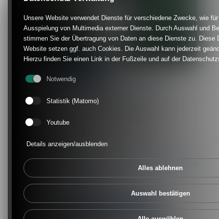
Unsere Website verwendet Dienste für verschiedene Zwecke, wie für 
Ausspielung von Multimedia externer Dienste. Durch Auswahl und Be
stimmen Sie der Übertragung von Daten an diese Dienste zu. Diese 
Website setzen ggf. auch Cookies. Die Auswahl kann jederzeit geänd
Hierzu finden Sie einen Link in der Fußzeile und auf der Datenschutz
HERREN KREISPOKAL
Notwendig
SV Hö./Nie. muss nach Rindern
Statistik (Matomo)
Vorschlussrunde ausgelost. SV Nütterden
zieht Landesligist SGE Bedburg-Hau.
Youtube
26. Februar 2020 Herrenfußball | Kleve /
Details anzeigen/ausblenden
Geldern
Alles ablehnen
Auswahl bestätigen
AUFGRUND ORKANWARNUNG
Absage für sämtliche Sonntagsspiele ab
Alle auswählen