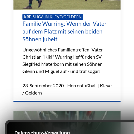
KREISLIGA IN KLEVE/GELDERN
Familie Wurring: Wenn der Vater
auf dem Platz mit seinen beiden
Söhnen jubelt
Ungewöhnliches Familientreffen: Vater
Christian "Kiki" Wurring lief für den SV
Siegfried Materborn mit seinen Söhnen
Glenn und Miguel auf - und traf sogar!
23. September 2020 Herrenfußball | Kleve
/ Geldern
Datenschutz-Verwaltung