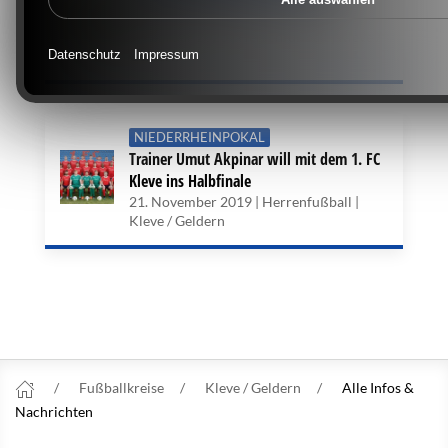
14 Uhr
9. Februar 2020 | Herrenfußball | Kleve /
Geldern
Datenschutz
Impressum
NIEDERRHEINPOKAL
Trainer Umut Akpinar will mit dem 1. FC
Kleve ins Halbfinale
21. November 2019 | Herrenfußball |
Kleve / Geldern
Fußballkreise
Kleve / Geldern
Alle Infos &
Nachrichten