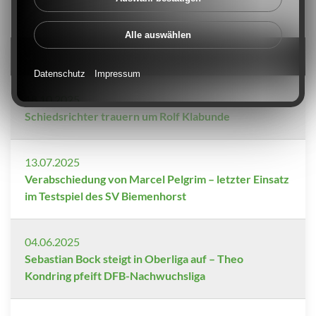
Alle auswählen
Weitere News dieser Rubrik
Datenschutz
Impressum
18.10.2025
Schiedsrichter trauern um Rolf Klabunde
13.07.2025
Verabschiedung von Marcel Pelgrim – letzter Einsatz
im Testspiel des SV Biemenhorst
04.06.2025
Sebastian Bock steigt in Oberliga auf – Theo
Kondring pfeift DFB-Nachwuchsliga