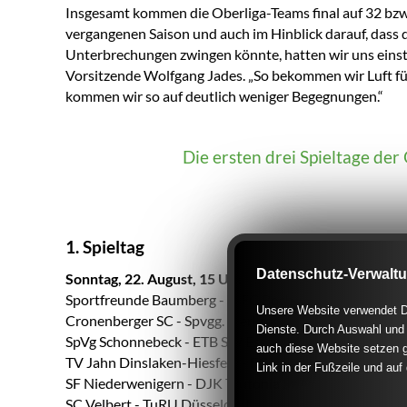
Insgesamt kommen die Oberliga-Teams final auf 32 bzw
vergangenen Saison und auch im Hinblick darauf, dass 
Unterbrechungen zwingen könnte, hatten wir uns einst
Vorsitzende Wolfgang Jades. „So bekommen wir Luft fü
kommen wir so auf deutlich weniger Begegnungen.“
Die ersten drei Spieltage de
1. Spieltag
Datenschutz-Verwalt
Sonntag, 22. August, 15 Uhr
Sportfreunde Baumberg - 1. FC Bocholt
Unsere Website verwendet Di
Cronenberger SC - Spvgg. Sterkrade-Nord
Dienste. Durch Auswahl und 
SpVg Schonnebeck - ETB SW Essen
auch diese Website setzen g
TV Jahn Dinslaken-Hiesfeld - FC Kray
Link in der Fußzeile und auf
SF Niederwenigern - DJK Teutonia St. Tönis
SC Velbert - TuRU Düsseldorf