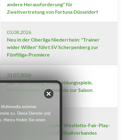
andere Herausforderung" für
Zweitvertretung von Fortuna Düsseldorf
03.08.2026
Neu in der Oberliga Niederrhein: "Trainer
wider Willen" führt SV Scherpenberg zur
Fünftliga-Premiere
31.07.2026
Auf- und Abstieg, Entscheidungsspiele,
Bestimmungen: Dokumente zur Saison
2026/2027
 Multimedia externer
enste zu. Diese Dienste und
30.07.2026
. Hierzu finden Sie einen
BV Gräfrath gewinnt den Westlotto-Fair-Play-
Pokal der Männer des Fußballverbandes