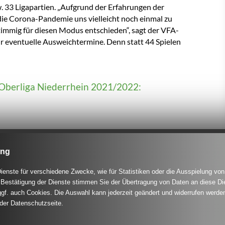
. 33 Ligapartien. „Aufgrund der Erfahrungen der
die Corona-Pandemie uns vielleicht noch einmal zu
immig für diesen Modus entschieden“, sagt der VFA-
r eventuelle Ausweichtermine. Denn statt 44 Spielen
r Oberliga Niederrhein 2021/2022:
ung
enste für verschiedene Zwecke, wie für Statistiken oder die Ausspielung von
Bestätigung der Dienste stimmen Sie der Übertragung von Daten an diese Di
gf. auch Cookies. Die Auswahl kann jederzeit geändert und widerrufen werden
 der Datenschutzseite.