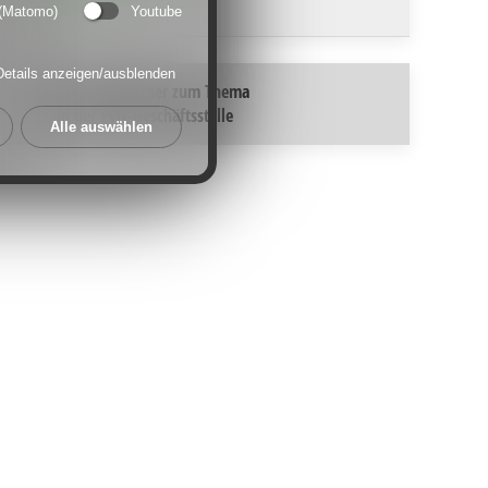
Niederrhein
 (Matomo)
Youtube
Details anzeigen/ausblenden
Ansprechpartner zum Thema
in der FVN-Geschäftsstelle
Alle auswählen