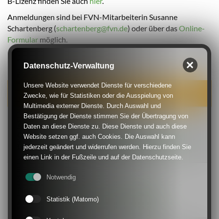
B-Lizenz finden Sie auch
hier
.
Anmeldungen sind bei FVN-Mitarbeiterin Susanne
Schartenberg (
schartenberg@fvn.de
) oder über das
Online-
Formular
möglich.
Datenschutz-Verwaltung
Unsere Website verwendet Dienste für verschiedene
Weitere News dieser Rubrik
Zwecke, wie für Statistiken oder die Ausspielung von
Multimedia externer Dienste. Durch Auswahl und
Bestätigung der Dienste stimmen Sie der Übertragung von
29.07.2026
Daten an diese Dienste zu. Diese Dienste und auch diese
Qualifizierung: Nicht weniger als 67 dezentrale
Website setzen ggf. auch Cookies. Die Auswahl kann
Lehrgänge im FVN-Verbandsgebiet veröffentlicht
jederzeit geändert und widerrufen werden. Hierzu finden Sie
einen Link in der Fußzeile und auf der Datenschutzseite.
27.07.2026
Notwendig
Fußballverband Niederrhein sucht Trainer-
Statistik (Matomo)
Ausbilder/innen für dezentrale Lehrgänge