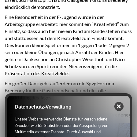
eindrücklich demonstriert.
Eine Besonderheit in der F-Jugend wurde in der
Arbeitsgruppe erarbeitet: hier kommt ein “Kreativfeld” zum
Einsatz, so dass auch hier nie ein Kind am Rande stehen muss
und stattdessen auf dem Kreativfeld zum Einsatz kommt.
Dies können kleine Spielformen im 1 gegen 1 oder 2 gegen 2
sein oder kleine Übungen, je nach Anzahl der Kinder. Hier
geht ein Dankeschön an Christopher Weusthoff und Nico
Scholz von den Sportfreunden Niederwenigern für die
Präsentation des Kreativfeldes.
Ein großer Dank geht außerdem an die Spvg Fortuna
Bredeney für ihre Gastfreundschaft und die tolle
Ausrichtung des Tages.
Datenschutz-Verwaltung
Weitere Impressionen von der Veranstaltung in Bredeney
Unsere Website verwendet Dienste für verschiedene
Zwecke, wie für Statistiken oder die Ausspielung von
Multimedia externer Dienste. Durch Auswahl und