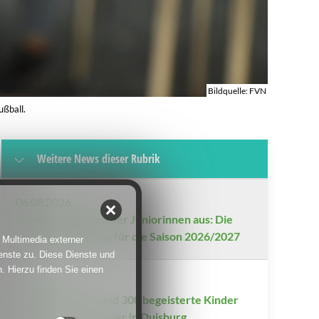
Bildquelle: FVN
ußball.
Weitere News dieser Rubrik
06.08.2026
So sehen die Ligen der Juniorinnen aus: Die
Gruppeneinteilung für die Saison 2026/2027
 Multimedia externer
enste zu. Diese Dienste und
. Hierzu finden Sie einen
17.07.2026
33 Schulen und rund 300 begeisterte Kinder
beim 3x3-Finalturnier in Duisburg