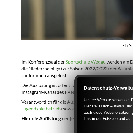
Ein Ar
Im Konferenzsaal der
Sportschule Wedau
werden am
D
die Niederrheinliga (zur Saison 2022/2023) der A-Juni
Juniorinnen ausgelost.
Die Auslosung ist öffentlich. Wir zeigen die Veranstal
Datenschutz-Verwalt
Instagram-Kanal des FVN (
@fvn_fussball
).
Unsere Website verwendet Di
Verantwortlich für die Auslosung werden Dirk Bimbach
Dienste. Durch Auswahl und 
Jugendspielbetrieb
) sowie Lothar Arndt und Jürgen St
auch diese Website setzen g
Hier die Auflistung der jeweiligen Durchführungsbe
Link in der Fußzeile und auf