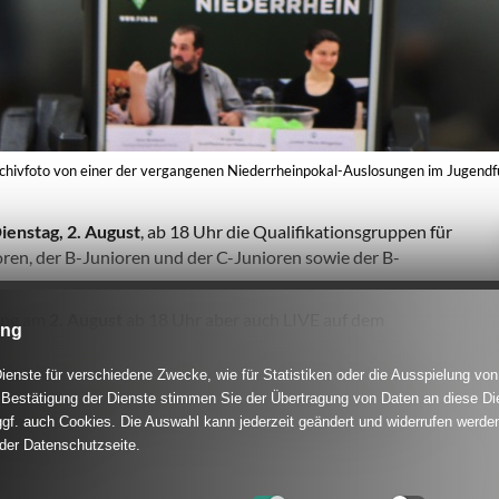
chivfoto von einer der vergangenen Niederrheinpokal-Auslosungen im Jugendf
ienstag, 2. August
, ab 18 Uhr die Qualifikationsgruppen für
oren, der B-Junioren und der C-Junioren sowie der B-
tung am
2. August
ab 18 Uhr aber auch LIVE auf dem
ung
enste für verschiedene Zwecke, wie für Statistiken oder die Ausspielung von
 (
Verbandsjugendausschuss
, Vorsitzender der
Kommission
Bestätigung der Dienste stimmen Sie der Übertragung von Daten an diese Di
eckelbruck (beide Kommission Jugendspielbetrieb) sein.
gf. auch Cookies. Die Auswahl kann jederzeit geändert und widerrufen werden
stimmungen:
 der Datenschutzseite.