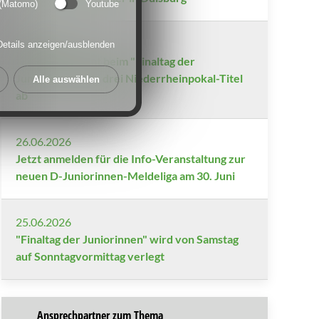
 (Matomo)
Youtube
29.06.2026
Details anzeigen/ausblenden
SGS Essen räumt beim "Finaltag der
Juniorinnen" alle drei Niederrheinpokal-Titel
Alle auswählen
ab
26.06.2026
Jetzt anmelden für die Info-Veranstaltung zur
neuen D-Juniorinnen-Meldeliga am 30. Juni
25.06.2026
"Finaltag der Juniorinnen" wird von Samstag
auf Sonntagvormittag verlegt
Ansprechpartner zum Thema