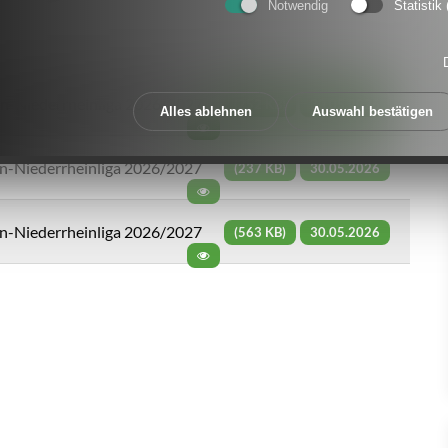
Notwendig
Statistik
n-Niederrheinliga 2026/2027
(252 KB)
30.05.2026
Alles ablehnen
Auswahl bestätigen
-Niederrheinliga 2026/2027
(237 KB)
30.05.2026
-Niederrheinliga 2026/2027
(563 KB)
30.05.2026