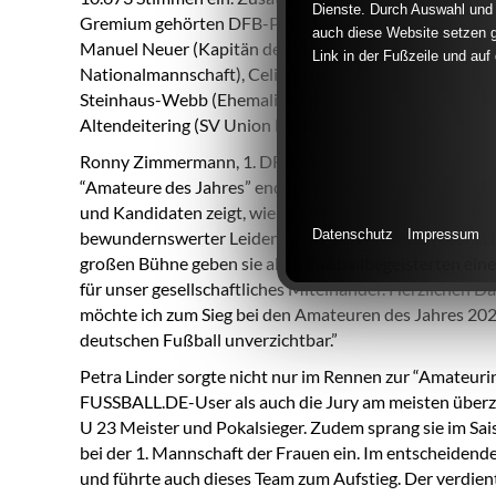
Dienste. Durch Auswahl und 
Gremium gehörten DFB-Präsident Bernd Neuendorf, R
auch diese Website setzen g
Manuel Neuer (Kapitän der Männer-Nationalmannschaf
Link in der Fußzeile und auf
Nationalmannschaft), Celia Sasic und Philipp Lahm (Bo
Steinhaus-Webb (Ehemalige FIFA-Schiedsrichterin) un
Altendeitering (SV Union Lohne, Niedersachsen) und Y
Ronny Zimmermann, 1. DFB-Vizepräsident Amateurfußb
“Amateure des Jahres” endlich wieder an den Start geh
und Kandidaten zeigt, wie sehr diese Aktion gefehlt ha
Datenschutz
Impressum
bewundernswerter Leidenschaft sich Millionen Mensche
großen Bühne geben sie allen Fußballbegeisterten eine
für unser gesellschaftliches Miteinander. Herzlichen D
möchte ich zum Sieg bei den Amateuren des Jahres 2022
deutschen Fußball unverzichtbar.”
Petra Linder sorgte nicht nur im Rennen zur “Amateurin
FUSSBALL.DE-User als auch die Jury am meisten überze
U 23 Meister und Pokalsieger. Zudem sprang sie im Sais
bei der 1. Mannschaft der Frauen ein. Im entscheidende
und führte auch dieses Team zum Aufstieg. Der verdiente