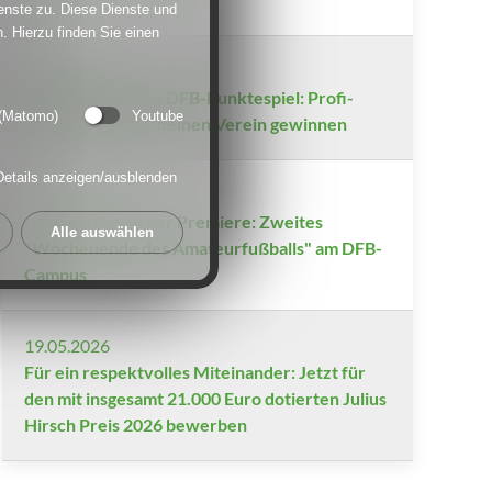
enste zu. Diese Dienste und
. Hierzu finden Sie einen
01.07.2026
Sonderpreis beim DFB-Punktespiel: Profi-
 (Matomo)
Youtube
Fotoshooting für deinen Verein gewinnen
Details anzeigen/ausblenden
24.06.2026
Nach erfolgreicher Premiere: Zweites
Alle auswählen
"Wochenende des Amateurfußballs" am DFB-
Campus
19.05.2026
Für ein respektvolles Miteinander: Jetzt für
den mit insgesamt 21.000 Euro dotierten Julius
Hirsch Preis 2026 bewerben