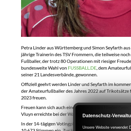
Petra Linder aus Württemberg und Simon Seyfarth aus 
jährige Trainerin des TSV Frommern, die teilweise noch
Fußballer, der trotz 80 Operationen mit riesiger Freud
bundesweite Wahl von
FUSSBALL.DE
, dem Amateurfu
seiner 21 Landesverbände, gewonnen.
Offiziell geehrt werden Linder und Seyfarth im komme
der Amateurfußballer des Jahres 2022 auf Trikotsätze f
2023 freuen.
Freuen kann sich auch eine Spielerin vom Niederrhein: 
Vluyn erreichte bei der Wahl den vierten Platz.
Datenschutz-Verwalt
In der 14-tägigen Votingphase auf FUSSBALL.DE ginge
Unsere Website verwendet Di
10.673 Stimmen ein. Zusätzlich zur Abstimmung der Us