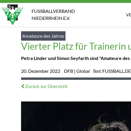
FUSSBALLVERBAND
V
NIEDERRHEIN E.V.
Amateure des Jahres
Vierter Platz für Traineri
Petra Linder und Simon Seyfarth sind "Amateure de
20. Dezember 2022
DFB | Global
Text:
FUSSBALL.DE
Zurück zur Übersicht