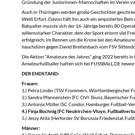
Gründung der Juniorinnen-Mannschaften im Verein vo
Auch in Thüringen werden große Geschichten geschrieb
Weiß Erfurt. Davon hält ihn auch ein amputiertes Bein
Babyalter musste sich der 16-Jährige bereits 80 Operat
willensstarker Charakter, dem der Sport enorm viel Freu
erfolgreich. Im Rennen um die Krone bei den Amateuren
hauchdünn gegen David Breitenbach vom FSV Sittendor
Die Aktion “Amateure des Jahres” ging 2022 bereits in
Amateurfußballer hatten sich bei FUSSBALL.DE beworb
DER ENDSTAND:
Frauen:
1.) Petra Linder (TSV Frommern, Württembergischer F
2.) Sandra Pfannenstein (FC OVI-Teunz, Bayerischer F
3.) Antonia Müller (SC Condor, Hamburger Fußball-Ve
4.) Finja Bochnig (FC Neukirchen-Vluyn, Fußballver
5.) Jessy Atila (Herforder SV Borussia Friedenstal, Fu
Männer:
1.) Simon Seyfarth (VfB Grün-Weiß Erfurt, Thüringer 