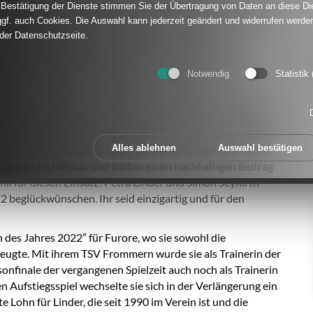
Bestätigung der Dienste stimmen Sie der Übertragung von Daten an diese Di
onny Zimmermann (1. DFB-Vizepräsident Amateurfußball),
gf. auch Cookies. Die Auswahl kann jederzeit geändert und widerrufen werden
t), Alexandra Popp (Kapitänin der Frauen-
 der Datenschutzseite.
tschafterin und Direktor der EURO 2024), Bibiana
d die beiden “Amateure des Jahres 2019” Theresa
Notwendig
Statistik
annick Hannes (TSV Natternberg, Bayern) an.
all, sagt: “Nach zwei Jahren Corona-Pause konnten die
en. Der Blick auf die Vorstellungsvideos der Kandidatinnen
t. Jedes einzelne Engagement führt uns vor Augen, mit welch
Alles ablehnen
Auswahl bestätigen
n in ganz Deutschland im Fußball einbringen. Fernab der
 sportliche Heimat und leisten einen nachhaltigen Beitrag
ank für diesen Einsatz! Petra Linder und Simon Seyfarth
 beglückwünschen. Ihr seid einzigartig und für den
 des Jahres 2022” für Furore, wo sie sowohl die
ugte. Mit ihrem TSV Frommern wurde sie als Trainerin der
onfinale der vergangenen Spielzeit auch noch als Trainerin
n Aufstiegsspiel wechselte sie sich in der Verlängerung ein
 Lohn für Linder, die seit 1990 im Verein ist und die