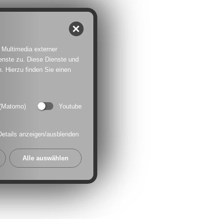
 Multimedia externer
enste zu. Diese Dienste und
. Hierzu finden Sie einen
 (Matomo)
Youtube
Details anzeigen/ausblenden
Alle auswählen