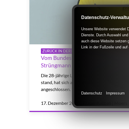
Datenschutz-Verwalt
Unsere Website verwendet Di
Dienste. Durch Auswahl und 
auch diese Website setzen g
Link in der Fußzeile und auf
ZURÜCK IN DER HEIMAT
Vom Bundesliga-Tor in den Landeslig
Strüngmann greift neu an
Die 28-jährige Lehrerin, die einst für die SG
stand, hat sich als Feldspielerin und Torwar
angeschlossen.
Datenschutz
Impressum
17. Dezember 2020 Frauenfußball | Moers