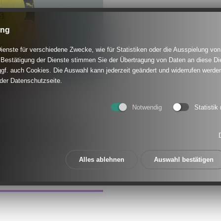
ung
enste für verschiedene Zwecke, wie für Statistiken oder die Ausspielung von
Bestätigung der Dienste stimmen Sie der Übertragung von Daten an diese Di
gf. auch Cookies. Die Auswahl kann jederzeit geändert und widerrufen werden
 der Datenschutzseite.
a-Sturm: Jil
Notwendig
Statistik
S Essen im Bundesliga-Tor
ttrainerin dem SV Budberg
Alles ablehnen
Auswahl bestätigen