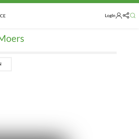
LogIn
ICE
 Moers
N