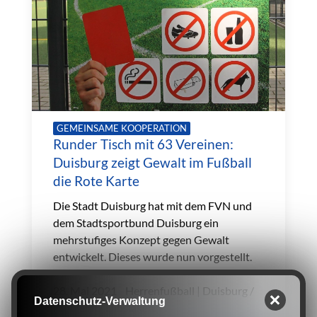
GEMEINSAME KOOPERATION
Runder Tisch mit 63 Vereinen:
Duisburg zeigt Gewalt im Fußball
die Rote Karte
Die Stadt Duisburg hat mit dem FVN und
dem Stadtsportbund Duisburg ein
mehrstufiges Konzept gegen Gewalt
entwickelt. Dieses wurde nun vorgestellt.
28. Mai 2021 Herrenfußball | Duisburg /
Datenschutz-Verwaltung
Mülheim / Dinslaken