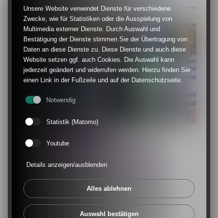
Unsere Website verwendet Dienste für verschiedene
Zwecke, wie für Statistiken oder die Ausspielung von
Multimedia externer Dienste. Durch Auswahl und
Bestätigung der Dienste stimmen Sie der Übertragung von
Daten an diese Dienste zu. Diese Dienste und auch diese
Website setzen ggf. auch Cookies. Die Auswahl kann
jederzeit geändert und widerrufen werden. Hierzu finden Sie
einen Link in der Fußzeile und auf der Datenschutzseite.
Notwendig
Statistik (Matomo)
MÄDCHENFUSSBALL
Youtube
Ziffus und Ebels: Bei den
Juniorinnen des MSV Duisburg
Details anzeigen/ausblenden
spielen gleich zweimal Drillinge
Duisburgs Drillinge: Marie, Pia und Jule
Alles ablehnen
Ziffus kicken in der U 15, Fiona, Gina und
Maya Ebels in der U 17 der "Zebras" - unser
Auswahl bestätigen