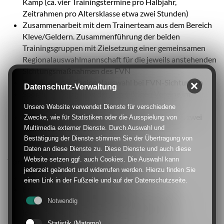
Kamp (ca. vier Trainingstermine pro Halbjahr,
Zeitrahmen pro Altersklasse etwa zwei Stunden)
Zusammenarbeit mit dem Trainerteam aus dem Bereich
Kleve/Geldern. Zusammenführung der beiden
Trainingsgruppen mit Zielsetzung einer gemeinsamen
Regionalauswahlmannschaft für die jeweils anstehenden
Sichtungsmaßnahmen des FVN
Betreuung der Regionalauswahl bei FVN-Sichtungen
Datenschutz-Verwaltung
Sportliche Betreuung der zugehörigen Vereine im
Bereich Talentförderung
Unsere Website verwendet Dienste für verschiedene
Teilnahme an Trainerfortbildungen des FVN (ca. zwei
Zwecke, wie für Statistiken oder die Ausspielung von
Termine pro Jahr)
Multimedia externer Dienste. Durch Auswahl und
Bestätigung der Dienste stimmen Sie der Übertragung von
Daten an diese Dienste zu. Diese Dienste und auch diese
Website setzen ggf. auch Cookies. Die Auswahl kann
Voraussetzungen:
jederzeit geändert und widerrufen werden. Hierzu finden Sie
Gültige Trainer C- oder B-Lizenz
einen Link in der Fußzeile und auf der Datenschutzseite.
Erweitertes Führungszeugnis
Wünschenswert sind Erfahrungen als Trainer,
Notwendig
idealerweise im Bereich des Mädchenfußballs
Statistik (Matomo)