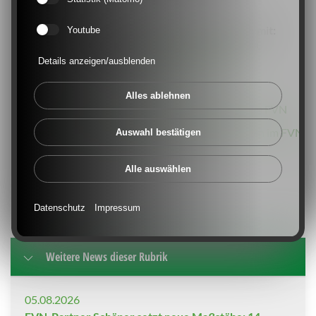
Bei Interesse nehmen Sie bitte Kontakt auf mit:
Youtube
Ralf-Peter Cleven (
Ralf-peter.cleven@fvn.de
)
Details anzeigen/ausblenden
Jürgen Zeegers (
jzeegers@t-online.de
)
Alles ablehnen
Hier mehr Informationen zur Talentförderung im FVN
Hier geht's zu den aktuellen Stellenausschreibungen im FVN
Auswahl bestätigen
Alle auswählen
Datenschutz
Impressum
Weitere News dieser Rubrik
05.08.2026