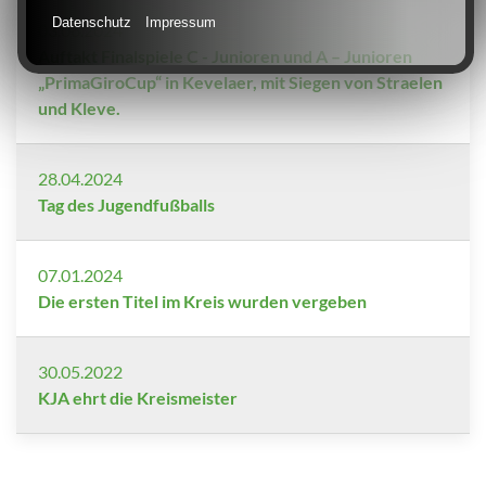
Datenschutz
Impressum
03.06.2024
Auftakt Finalspiele C - Junioren und A – Junioren
„PrimaGiroCup“ in Kevelaer, mit Siegen von Straelen
und Kleve.
28.04.2024
Tag des Jugendfußballs
07.01.2024
Die ersten Titel im Kreis wurden vergeben
30.05.2022
KJA ehrt die Kreismeister