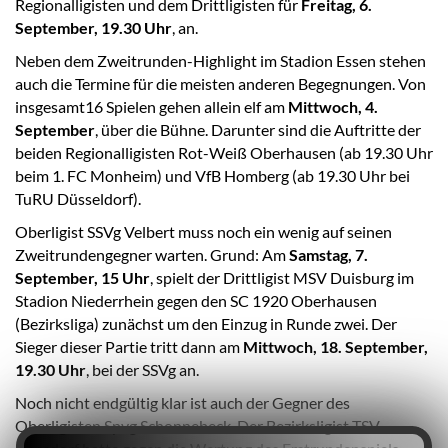
Regionalligisten und dem Drittligisten für
Freitag, 6.
September, 19.30 Uhr
, an.
Neben dem Zweitrunden-Highlight im Stadion Essen stehen
auch die Termine für die meisten anderen Begegnungen. Von
insgesamt16 Spielen gehen allein elf am
Mittwoch, 4.
September
, über die Bühne. Darunter sind die Auftritte der
beiden Regionalligisten Rot-Weiß Oberhausen (ab 19.30 Uhr
beim 1. FC Monheim) und VfB Homberg (ab 19.30 Uhr bei
TuRU Düsseldorf).
Oberligist SSVg Velbert muss noch ein wenig auf seinen
Zweitrundengegner warten. Grund: Am
Samstag, 7.
September, 15 Uhr
, spielt der Drittligist MSV Duisburg im
Stadion Niederrhein gegen den SC 1920 Oberhausen
(Bezirksliga) zunächst um den Einzug in Runde zwei. Der
Sieger dieser Partie tritt dann am
Mittwoch, 18. September,
19.30 Uhr
, bei der SSVg an.
Noch nicht endgültig klar ist auch der Gegner des
Oberligisten Spvg Schonnebeck. Der Bezirksligist TSV