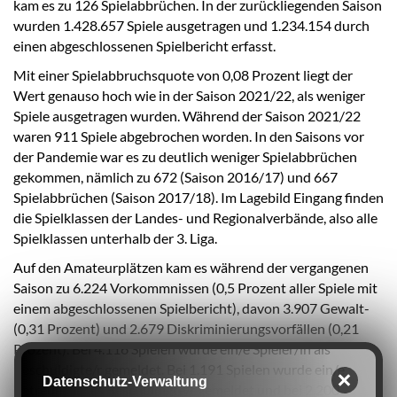
kam es zu 126 Spielabbrüchen. In der zurückliegenden Saison
wurden 1.428.657 Spiele ausgetragen und 1.234.154 durch
einen abgeschlossenen Spielbericht erfasst.
Mit einer Spielabbruchsquote von 0,08 Prozent liegt der
Wert genauso hoch wie in der Saison 2021/22, als weniger
Spiele ausgetragen wurden. Während der Saison 2021/22
waren 911 Spiele abgebrochen worden. In den Saisons vor
der Pandemie war es zu deutlich weniger Spielabbrüchen
gekommen, nämlich zu 672 (Saison 2016/17) und 667
Spielabbrüchen (Saison 2017/18). Im Lagebild Eingang finden
die Spielklassen der Landes- und Regionalverbände, also alle
Spielklassen unterhalb der 3. Liga.
Auf den Amateurplätzen kam es während der vergangenen
Saison zu 6.224 Vorkommnissen (0,5 Prozent aller Spiele mit
einem abgeschlossenen Spielbericht), davon 3.907 Gewalt-
(0,31 Prozent) und 2.679 Diskriminierungsvorfällen (0,21
Prozent). Bei 4.116 Spielen wurde ein/e Spieler/in als
Beschuldigte/r gemeldet. Bei 1.191 Spielen wurde ein/e
Datenschutz-Verwaltung
Betreuer/in als Beschuldigte/r gemeldet und bei 2.200