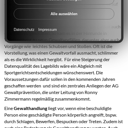
oder auch konkrete Hilfe holen. Darüber hinaus gibt es auf
Ebene der DFB-Landesverbände unzählige weitere
Alle auswählen
Präventionsprojekte.
Einzelne Landesverbände haben begonnen, die Zahlen auch
Datenschutz
Impressum
qualitativ zu gewichten. So kam es in der Hinrunde in
Württemberg zu neun Gewaltvorfällen, darunter aber auch
Vorgänge wie leichtes Schubsen und Stoßen. Oft ist die
Vorstellung, was einen Gewaltvorfall ausmacht, schlimmer
als es die Wirklichkeit hergibt. Für eine Steigerung der
Datenqualität des Lagebilds wäre ein Abgleich mit
Sportgerichtsentscheidungen wünschenswert. Die
Voraussetzungen dafür sollen in den kommenden Jahren
geschaffen werden und sind ein zentrales Anliegen der AG
Gewaltprävention, die unter Leitung von Ronny
Zimmermann regelmäßig zusammenkommt.
Eine
Gewalthandlung
liegt vor, wenn eine beschuldigte
Person eine geschädigte Person körperlich angreift, bspw.
durch Schlagen, Bewerfen, Bespucken oder Treten. Zudem ist
auch eine Bedrohung als Gewalthandlung zu werten. Auch