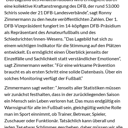
eine kollektive Kraftanstrengung des DFB, der rund 53.000
Schiris sowie der 21 DFB-Landesverbände”, sagt Ronny
Zimmermann zu den heute veröffentlichten Zahlen. Der 1.
DFB-Vizepräsident fungiert im 14-köpfigen DFB-Präsidium
als Repräsentant des Amateurfußballs und des
Schiedsrichter/innen-Wesens. “Das Lagebild hat sich zu
einem wichtigen Indikator für die Stimmung auf den Plätzen
entwickelt. Es ermöglicht einen Überblick jenseits der
Einzelfälle und Sachlichkeit statt verständlicher Emotionen”,
sagt Zimmermann weiter. “Für eine wirksame Prävention
braucht es als ersten Schritt eine solide Datenbasis. Über ein
solches Monitoring verfügt der Fußball.”
Zimmermann sagt weiter: “Jenseits aller Statistiken müssen
wir zunächst festhalten, dass in der zurückliegenden Saison
ein Mensch sein Leben verloren hat. Das muss endgültig ein
Warnsignal für alle im Fußball sein, gleichgültig welche Rolle
man im Sport einnimmt, ob Trainer, Betreuer, Spieler,
Zuschauer oder Funktionär. Tatsächlich kann überall und
jeden Tag etwas Schlimmes geschehen, daher müssen wir alle