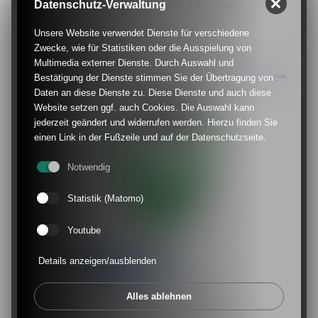
Landesligist VfB Speldorf auf Torejagd.
Datenschutz-Verwaltung
Unsere Website verwendet Dienste für verschiedene
24. September 2020 Herrenfußball |
Zwecke, wie für Statistiken oder die Ausspielung von
Duisburg / Mülheim / Dinslaken
Multimedia externer Dienste. Durch Auswahl und
Bestätigung der Dienste stimmen Sie der Übertragung von
Daten an diese Dienste zu. Diese Dienste und auch diese
Website setzen ggf. auch Cookies. Die Auswahl kann
jederzeit geändert und widerrufen werden. Hierzu finden Sie
einen Link in der Fußzeile und auf der Datenschutzseite.
Notwendig
Statistik (Matomo)
Youtube
Details anzeigen/ausblenden
KREISLIGA A, GRUPPE 2
Erster Absteiger steht fest
Alles ablehnen
Der 1. FC Dersimspor hat die erste