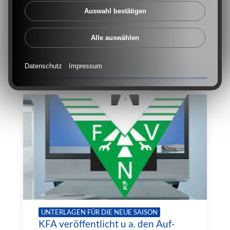
Mannschaft aus der Kreisliga A, Gruppe 2,
Auswahl bestätigen
zurückgezogen und gilt damit als erster
Absteiger.
Alle auswählen
4. September 2020 Herrenfußball |
Duisburg / Mülheim / Dinslaken
Datenschutz
Impressum
UNTERLAGEN FÜR DIE NEUE SAISON
KFA veröffentlicht u a. den Auf-