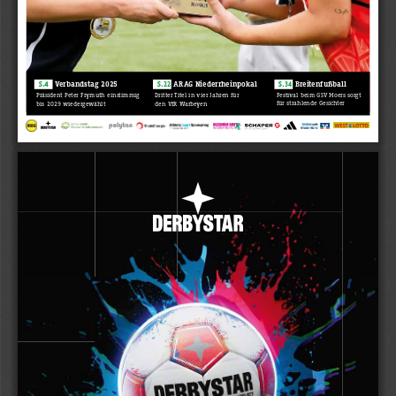
 S.
34
   Breitenfußball
 S.4  
Verbandstag 2025
 S.
22
   ARAG Niederrheinpokal
Festival beim GSV Moers sorgt
Präsident Peter Frymuth einstimmig 
Dritter Titel in vier Jahren für
für strahlende Gesichter
bis 2029 wiedergewählt
den VfR Warbeyen