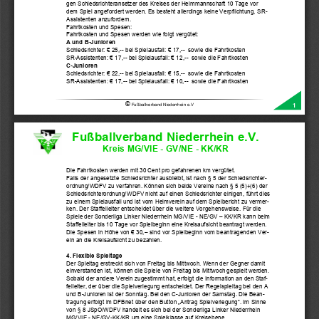
gen Schiedsrichteransetzer des Kreises der Heimmannschaft 10 Tage vor 
dem Spiel angefordert werden. Es besteht allerdings keine Verpflichtung, SR
-
Assistenten anzufordern.
Fahrtkosten und Spesen:
Fahrtkosten und Spesen werden wie folgt vergütet:
A und B
-
Junioren
Schiedsrichter: € 
25
,
--
bei Spielausfall: € 1
7
,
--
sowie die Fahrtkosten
SR
-
Assistenten: € 
17
,
--
bei Spielausfall: € 1
2
,
--
sowie die Fahrtkosten
C
-
Junioren
Schiedsrichter: € 22,
--
bei Spielausfall: € 15,
--
sowie die Fahrtkosten
SR
-
Assistenten: € 17,
--
bei Spielausfall: € 10,
--
sowie die Fahrtkosten
©
Fußballverband Niederrhein e.V
1
Fußballverband Niederrhein e.V.
Kreis 
MG/VIE 
-
GV/NE 
-
KK/KR 
Die Fahrtkosten werden mit 30 Cent pro gefahrenen km vergütet.
Falls der angesetzte Schiedsrichter ausbleibt, ist nach § 5 der Schiedsrichter-
ordnung/WDFV zu verfahren. Können sich beide Vereine nach § 5 (5)+(6) der 
Schiedsrichterordnung/WDFV nicht auf einen Schiedsrichter einigen, führt dies 
zu einem Spielausfall und 
ist vom Heimverein auf dem Spielbericht zu vermer-
ken. Der Staffelleiter entscheidet über die weitere Vorgehensweise.
Für die 
Spiele der Sonderliga Linker Niederrhein MG/VIE 
-
NE/GV 
–
KK/KR kann beim 
Staffelleiter bis 10 Tage vor Spielbeginn eine Kreisaufsi
cht beantragt werden. 
Die Spesen in Höhe von € 30,
--
sind vor Spielbeginn vom beantragenden Ver-
ein an die Kreisaufsicht zu bezahlen.
4. Flexible Spieltage
Der Spieltag erstreckt sich von Freitag bis Mittwoch. Wenn der Gegner damit 
einverstanden ist, können die Spiele von Freitag bis Mittwoch gespielt werden. 
Sobald der andere Verein zugestimmt hat, erfolgt die Information an den Staf-
felleiter, der über die S
pielverlegung entscheidet. Der Regelspieltag bei den A 
und B
-
Junioren ist der Sonntag. Bei den C
-
Junioren der Samstag. 
Die Bean-
tragung erfolgt im DFBnet über den Button „Antrag Spielverlegung“. Im Sinne 
von § 8 JSpO/WDFV handelt es sich bei der Sonderliga 
Linker Niederrhein 
MG/VIE 
-
NE/GV
-
KK/KR um eine Spielklasse auf Kreisebene.