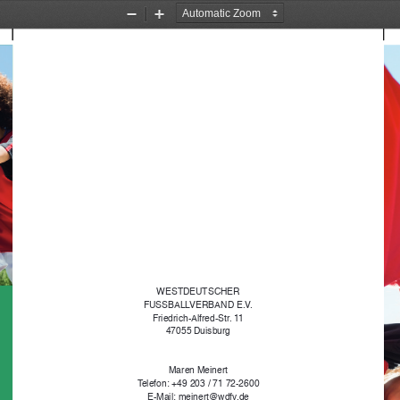
Zoom
Zoom
Out
In
WESTDEUTSCHER
FUSSBALLVERBAND E.V.
Friedrich-Alfred-Str. 11
47055 Duisburg
Maren Meinert
Telefon: +49 203 / 71 72-2600
E-Mail: meinert@wdfv.de