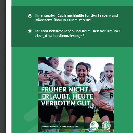
ȯ
Ihr engagiert Euch nachhaltig für den Frauen- und 
Mädchenfußball in Eurem Verein?
ȯ
Ihr habt konkrete Ideen und freut Euch vor Ort über 
eine „Anschubfi nanzierung“?
Wir helfen euch,
eure Ideen
umzusetzen!