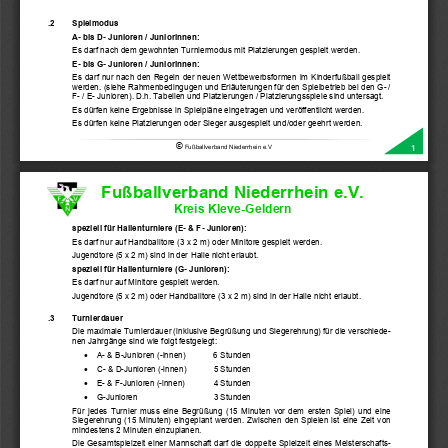
.2    Spielmodus 
A- bis D- Junioren / Juniorinnen: 
Es darf nach dem gewohnten Turniermodus mit Platzierungen gespielt werden. 
E- bis G- Junioren / Juniorinnen: 
Es darf nur nach den Regeln der neuen Wettbewerbsformen im Kinderfußball gespielt 
werden. (siehe Rahmenbedingugen und Erläuterungen für den Spielbetrieb bei den G- / 
F- / E- Junioren). D.h. Tabellen und Platzierungen / Platzierungsspiele sind untersagt. 
Es dürfen keine Ergebnisse in Spielpläne eingetragen und veröffentlicht werden. 
Es dürfen keine Platzierungen oder Sieger ausgespielt und/oder geehrt werden. 
©
1
Fußballverband Niederrhein e.V
Fußballverband Niederrhein e.V. 
Kreis Kleve-Geldern 
speziell für Hallenturniere (E- & F- Junioren):
Es darf nur auf Handballtore (3 x 2 m) oder Minitore gespielt werden. 
Jugendtore (5 x 2 m) sind in der Halle nicht erlaubt. 
speziell für Hallenturniere (G- Junioren):
Es darf nur auf Minitore gespielt werden. 
Jugendtore (5 x 2 m) oder Handballtore (3 x 2 m) sind in der Halle nicht erlaubt. 
.3    Turnierdauer 
Die maximale Turnierdauer (inklusive Begrüßung und Siegerehrung) für die verschiede-
nen Jahrgänge sind wie folgt festgelegt: 

  A- & B-Junioren (-innen)      6 Stunden 

  C- & D-Junioren (-innen) 
5 Stunden 

  E- & F-Junioren (-innen) 
4 Stunden 

  G-Junioren 
3 Stunden 
Für jedes Turnier muss eine Begrüßung (15 Minuten vor dem ersten Spiel) und eine 
Siegerehrung (15 Minuten) eingeplant werden. Zwischen den Spielen ist eine Zeit von 
mindestens 2 Minuten einzuplanen. 
Die Gesamtspielzeit einer Mannschaft darf die doppelte Spielzeit eines Meisterschafts-