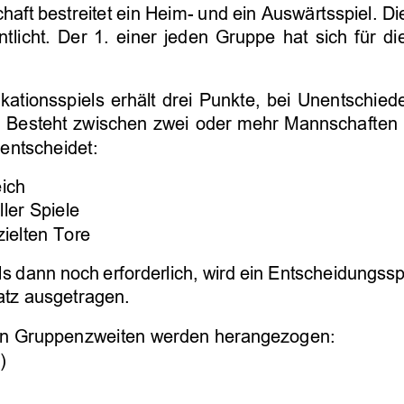
aft bestreitet ein Heim
-
und ein Auswärtsspiel. 
Di
tlicht.  Der  1.  einer  jeden  Gruppe  hat  sich  für  di
ikationsspiels  erhält drei  Punkte,  bei  Unentschied
. Besteht zwischen zwei
oder mehr
Mannschaften n
 
entscheidet
:
eich
ller Spiele
zielten Tore
lls dann noch erforderlich, wird ein Entscheidungss
latz ausgetragen.
ten Gruppenzweiten werden herangezogen:
)