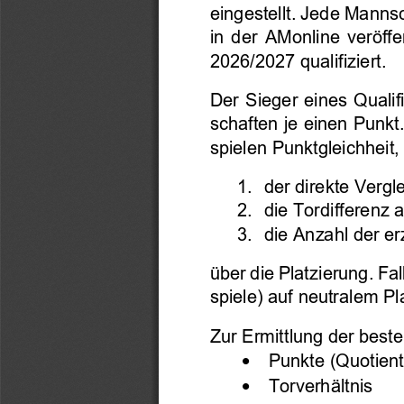
eingestellt. 
Jede Mannsch
in  der  AMonline  veröffen
202
6
/202
7 
qualifiziert
.
Der  Sieger  eines  Qualif
schaften je einen Punkt
spielen Punktgleichheit,
1.
d
er direkte Vergl
2.
d
ie Tordifferenz
a
3.
d
ie 
Anzahl der er
über die Platzierung. Fa
spiele) auf neutralem P
Zur Ermittlung der bes
•
Punkte (Quotient
•
Torverhältnis