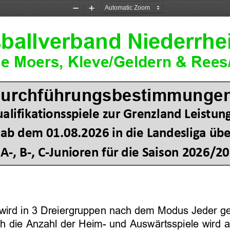
Zoom
Zoom
Out
In
ballverband Niederrhei
s
e Moers
, Kleve/Geldern & Rees
urchführungsbestimmunge
alifikationsspiele
zur
Grenzland Leistung
 ab dem 
01.08.2026 in die 
Landesliga 
übe
A
-
, B
-
, C
-
Junioren
für die
Saison
202
6
/20
wird in 
3
Drei
ergrup
p
en nach dem Modus Jeder geg
ch die Anzahl der Heim
-
und Auswärtsspiele wird 