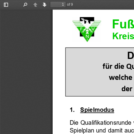
of 9
Toggle
Find
Previous
Next
Sidebar
Fuß
Krei
D
für 
die Qu
welche
der
1.
Spielmodus
Die Qualifikationsrunde 
Spielplan und damit au