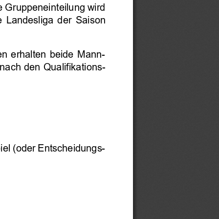
e Gruppeneinteilung wird 
e
Landesliga  der
Saison 
en  erhalten  beide  Mann-
ach den Qualifikations-
piel (oder Entscheidungs-