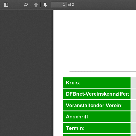
of 2
Toggle
Find
Previous
Next
Sidebar
______________________
Kreis  : 
DFBnet
-
Vereinskennziffer
: 
Veranstaltender Verein
: 
Anschrift: 
Termin: 