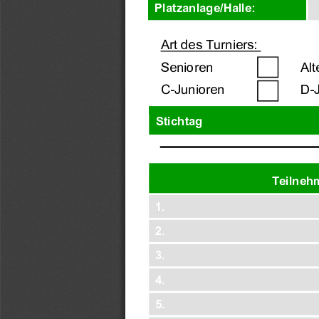
Platzanlage/Halle
: 
Art des Turniers: 
Senioren 
Alt
C- Junioren
D-
Stichtag 
Teilneh
1. 
2. 
3. 
4. 
5. 