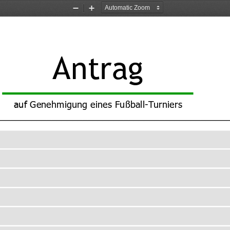
Zoom
Zoom
Out
In
Antrag
auf
 G
enehmigung eines Fußball-Tu
rniers 
_____________________________________________