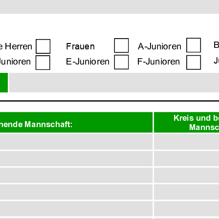
B
e Herren 
Frauen
A- Junioren
J
 Junioren
E- Junioren
F- Junioren
Kreis und b
mende Mannschaft: 
Mannsc