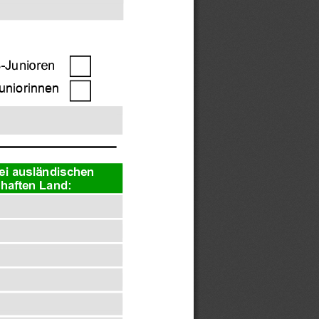
-Junioren
uniorinnen
ei ausländischen 
haften Land: